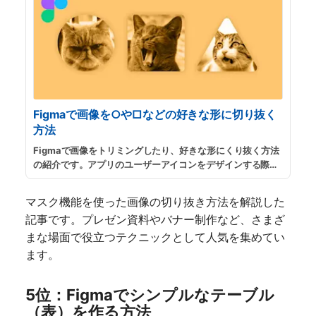
Figmaで画像を○や□などの好きな形に切り抜く
方法
Figmaで画像をトリミングしたり、好きな形にくり抜く方法
の紹介です。アプリのユーザーアイコンをデザインする際に
円形にくり抜いたり、WEBやスライド資料などに差し込む画
像の加工などに便利です。
...
続きを読む
マスク機能を使った画像の切り抜き方法を解説した
記事です。プレゼン資料やバナー制作など、さまざ
まな場面で役立つテクニックとして人気を集めてい
ます。
5位：Figmaでシンプルなテーブル
（表）を作る方法