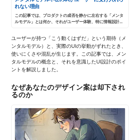
れない理由
この記事では、プロダクトの成否を静かに左右する「メンタ
ルモデル」とは何か、それがユーザー体験、特に情報設計に
どう影響するのか、そしてデザイナーはそれをどう扱ってい
くべきかについて、先人の知識（書籍）の力を借りながら掘
ユーザーが持つ「こう動くはずだ」という期待（メ
り下げてみます。
...
続きを読む
ンタルモデル）と、実際のUIの挙動がずれたとき、
使いにくさや混乱が生じます。この記事では、メン
タルモデルの概念と、それを意識したUI設計のポイ
ントを解説しました。
なぜあなたのデザイン案は却下され
るのか