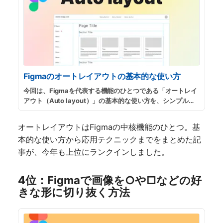
Figmaのオートレイアウトの基本的な使い方
今回は、Figmaを代表する機能のひとつである「オートレイ
アウト（Auto layout）」の基本的な使い方を、シンプルな
画面レイアウトを実際に作りながら紹介します。また、この
記事内で作成した画面レイアウトのサンプルファイルを公
オートレイアウトはFigmaの中核機能のひとつ。基
開・配布していますので、自由にご利用ください。
...
続きを
本的な使い方から応用テクニックまでをまとめた記
読む
事が、今年も上位にランクインしました。
4位：Figmaで画像を○や□などの好
きな形に切り抜く方法