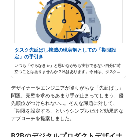
タスク先延ばし撲滅の現実解としての「期限設
定」の手引き
いつも「やらなきゃ」と思いながらも実行できない自分に苛
立つことはありませんか？私はあります。今日は、タスク管
理において個人的に最強の動機づけになると考えているタス
クの「期限管理」について、私の実践知をもとに説明してみ
デザイナーやエンジニアが陥りがちな「先延ばし」
ようと思います。
...
続きを読む
問題。完璧を求めるあまり手が止まってしまう、優
先順位がつけられない…。そんな課題に対して、
「期限を設定する」というシンプルだけど効果的な
アプローチを提案しました。
B2Bのデジタルプロダクトデザイナ