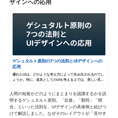
ザインへの応用
ゲシュタルト原則の7つの法則とUIデザインへの
応用
優れたUIは、どのような考え方によって生み出されるのでし
ょうか。特に、道具としてのUIを考える上では、美しい見た
目ももちろん重要ですが、それ以上に「ユーザーが新しく考
えなくても、使い方がわかる」ことが大事なように思われま
人間の知覚がどのようにまとまりを認識するかを説
す。
...
続きを読む
明するゲシュタルト原則。「近接」「類同」「閉
合」といった法則を、UIデザインの具体例と結びつ
けて解説しました。なぜそのレイアウトが「見やす