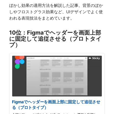
せると、Photoshopを使ったような高度なグラフィックも制
ぼかし効果の適用方法を解説した記事。背景のぼか
作できますので、覚えておいて損はないです。
...
続きを読む
しやフロストグラス効果など、UIデザインでよく使
われる表現技法をまとめています。
10位：Figmaでヘッダーを画面上部
に固定して追従させる（プロトタイ
プ）
Figmaでヘッダーを画面上部に固定して追従させ
る（プロトタイプ）