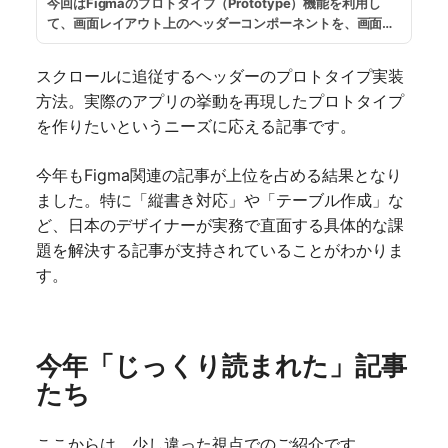
今回はFigmaのプロトタイプ（Prototype）機能を利用し
て、画面レイアウト上のヘッダーコンポーネントを、画面ス
クロール時に画面上部に固定して追従するようなアニメーシ
ョンの設定方法を紹介します。設定されたサンプルファイル
スクロールに追従するヘッダーのプロトタイプ実装
も公開していますので、自由に利用してください。
...
続きを
方法。実際のアプリの挙動を再現したプロトタイプ
読む
を作りたいというニーズに応える記事です。
今年もFigma関連の記事が上位を占める結果となり
ました。特に「縦書き対応」や「テーブル作成」な
ど、日本のデザイナーが実務で直面する具体的な課
題を解決する記事が支持されていることがわかりま
す。
今年「じっくり読まれた」記事
たち
ここからは、少し違った視点でのご紹介です。