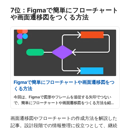
7位：Figmaで簡単にフローチャート
や画面遷移図をつくる方法
Figmaで簡単にフローチャートや画面遷移図をつ
くる方法
今回は、Figmaで図形やフレームを追従する矢印でつない
で、簡単にフローチャートや画面遷移図をつくる方法を紹介
します。サイトマップ作成やアプリケーションのUXを検討す
る際に、画面同士を矢印で繋ぐことで動線を検討したり、概
画面遷移図やフローチャートの作成方法を解説した
念モデルを整理するのに役立ちます。
...
続きを読む
記事。設計段階での情報整理に役立つとして、継続