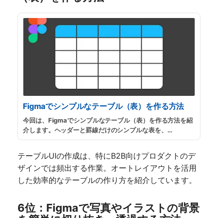
Figmaでシンプルなテーブル（表）を作る方法
今回は、Figmaでシンプルなテーブル（表）を作る方法を紹
介します。ヘッダーと罫線だけのシンプルな表を、
「Component」と「Auto Layout」を使って丁寧に作成し
ます。また、自由に使えるサンプルファイルも用意していま
テーブルUIの作成は、特にB2B向けプロダクトのデ
すので、よかったらご活用ください。
...
続きを読む
ザインでは頻出する作業。オートレイアウトを活用
した効率的なテーブルの作り方を紹介しています。
6位：Figmaで写真やイラストの背景