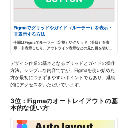
Figmaでグリッドやガイド（ルーラー）を表示・
非表示する方法
今回はFigmaでルーラー（定規）やグリッド（升目）を表
示・非表示したり、アウトライン表示などの見た目を切り替
える方法を紹介します。ガイドを作成したい場合や、誤って
ショートカットキーを押してしまって元に戻したい時などの
デザイン作業の基本となるグリッドとガイドの操作
参考になればと思います。
...
続きを読む
方法。シンプルな内容ですが、Figmaを使い始めた
方が最初につまずきやすいポイントでもあり、継続
的にアクセスをいただいています。
3位：Figmaのオートレイアウトの基
本的な使い方