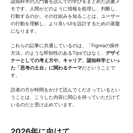
認知科学の入門書を読んでの学びをまとめた読書メ
かったと思える学びを紹介します。
...
続きを読む
モです。人間がどのように情報を処理し、判断し、
行動するのか。その仕組みを知ることは、ユーザー
の行動を理解し、より良いUIを設計するための基盤
になります。
これらの記事に共通しているのは、「Figmaの操作
方法」のような即効性のあるTipsではなく、
デザイ
ナーとしての考え方や、キャリア、認知科学といっ
た「思考の土台」に関わるテーマ
だということで
す。
読者の方が時間をかけて読んでくださっているとい
うことは、こうした内容に関心を持っていただけて
いるのだと受け止めています。
2026年に向けて