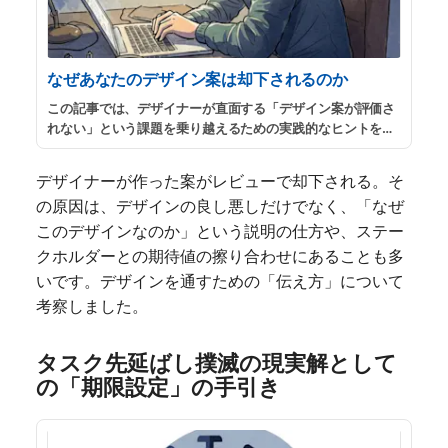
なぜあなたのデザイン案は却下されるのか
この記事では、デザイナーが直面する「デザイン案が評価さ
れない」という課題を乗り越えるための実践的なヒントを提
供できればと思います。ここで紹介するコミュニケーション
技術を習得することで、プロジェクトにおけるプレゼンス向
デザイナーが作った案がレビューで却下される。そ
上の足掛けになればと思います。
...
続きを読む
の原因は、デザインの良し悪しだけでなく、「なぜ
このデザインなのか」という説明の仕方や、ステー
クホルダーとの期待値の擦り合わせにあることも多
いです。デザインを通すための「伝え方」について
考察しました。
タスク先延ばし撲滅の現実解として
の「期限設定」の手引き