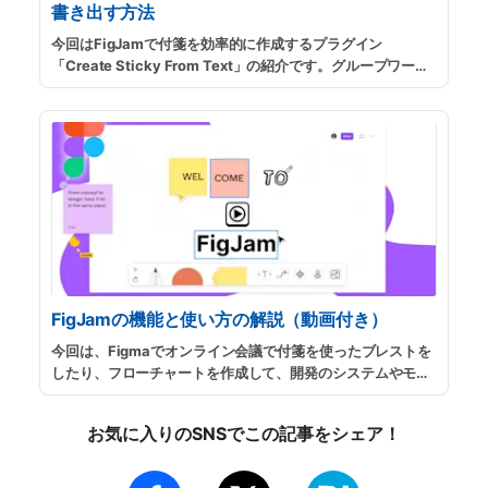
書き出す方法
今回はFigJamで付箋を効率的に作成するプラグイン
「Create Sticky From Text」の紹介です。グループワーク
やディスカッションでテキストエディタなどで溜めた箇条書
きのテキストを一括で付箋に書き出すことができるので、事
前準備や作業効率化に役立ちます。
...
続きを読む
FigJamの機能と使い方の解説（動画付き）
今回は、Figmaでオンライン会議で付箋を使ったブレストを
したり、フローチャートを作成して、開発のシステムやモデ
ル設計を、オンラインで複数名でリアルタイムに実施できる
新機能「FigJam」の紹介です。
...
続きを読む
お気に入りのSNSでこの記事をシェア！