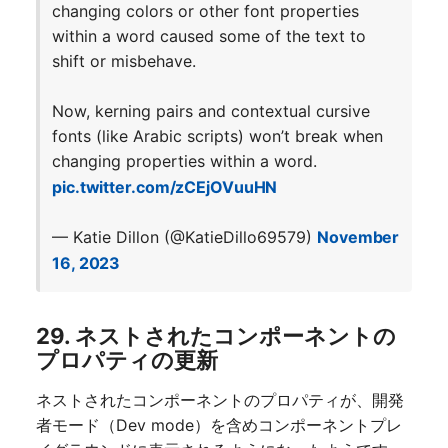
changing colors or other font properties
within a word caused some of the text to
shift or misbehave.
Now, kerning pairs and contextual cursive
fonts (like Arabic scripts) won’t break when
changing properties within a word.
pic.twitter.com/zCEjOVuuHN
— Katie Dillon (@KatieDillo69579)
November
16, 2023
29. ネストされたコンポーネントの
プロパティの更新
ネストされたコンポーネントのプロパティが、開発
者モード（Dev mode）を含めコンポーネントプレ