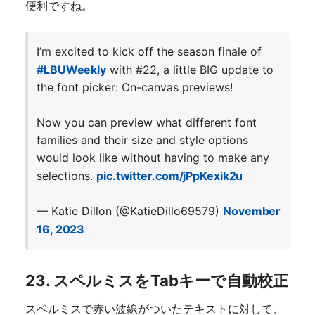
便利ですね。
I’m excited to kick off the season finale of
#LBUWeekly
with #22, a little BIG update to
the font picker: On-canvas previews!
Now you can preview what different font
families and their size and style options
would look like without having to make any
selections.
pic.twitter.com/jPpKexik2u
— Katie Dillon (@KatieDillo69579)
November
16, 2023
23. スペルミスをTabキーで自動校正
スペルミスで赤い波線がついたテキストに対して、