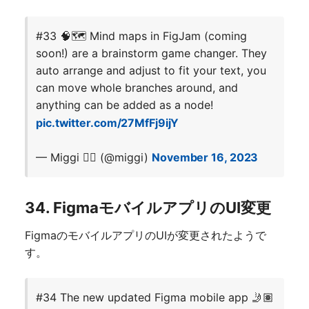
#33 🧠🗺️ Mind maps in FigJam (coming
soon!) are a brainstorm game changer. They
auto arrange and adjust to fit your text, you
can move whole branches around, and
anything can be added as a node!
pic.twitter.com/27MfFj9ijY
— Miggi ✌🏽 (@miggi)
November 16, 2023
34. FigmaモバイルアプリのUI変更
FigmaのモバイルアプリのUIが変更されたようで
す。
#34 The new updated Figma mobile app 🤳🏽