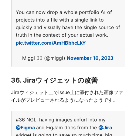
You can now drop a whole portfolio 📂 of
projects into a file with a single link to
quickly and visually have the single source of
truth in the context of your actual work.
pic.twitter.com/AmHBbhcLkY
— Miggi ✌🏽 (@miggi)
November 16, 2023
36. Jiraウィジェットの改善
Jiraウィジェット上でissue上に添付された画像ファ
イルがプレビューされるようになったようです。
#36 NGL, having images unfurl into my
@Figma
and FigJam docs from the
@Jira
widget is going to save so much time, big