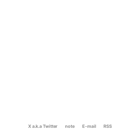
X a.k.a Twitter
note
E-mail
RSS