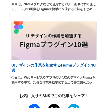
今回は、SNSやブログなどで使用するバナー画像にすぐ使え
る、モノクロ画像をFigmaで簡単に作成する方法をまとめま
した。
...
続きを読む
UIデザインの作業を加速するFigmaプラグイン10
選
今回は、WebサービスやアプリのUI/UXのデザインFigmaを
利用する中で、冗長な作業を効率化する上で特に便利だった
プラグインを厳選して紹介したいと思います。プラグインの
使い方が知りたい方は、プラグインの探し方とインストール
お気に入りのSNSでこの記事をシェア！
方法も紹介していますので、参考にしてください。
...
続きを
読む