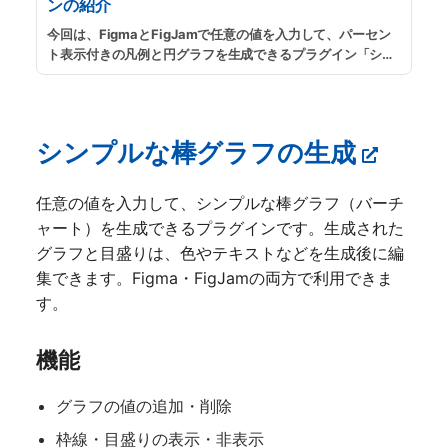
ンの紹介
今回は、FigmaとFigJamで任意の値を入力して、パーセン
ト表示付きの凡例と円グラフを生成できるプラグイン「シン
プルな円グラフの生成」の紹介です。スライド資料用のグラ
フや、ウェブサイトに掲載する簡単な円グラフが手っ取り早
く欲しい時などに便利です。
...
続きを読む
シンプルな棒グラフの生成
任意の値を入力して、シンプルな棒グラフ（バーチ
ャート）を生成できるプラグインです。生成された
グラフと目盛りは、色やテキストなどを生成後に編
集できます。Figma・FigJamの両方で利用できま
す。
機能
グラフの値の追加・削除
枠線・目盛りの表示・非表示