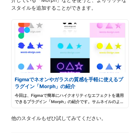
介している「Morph」などを使うと、よりリッチな
スタイルを追加することができます。
Figmaでネオンやガラスの質感を手軽に使えるプ
ラグイン「Morph」の紹介
今回は、Figmaで簡単にハイクオリティなエフェクトを適用
できるプラグイン「Morph」の紹介です。サムネイルのよう
な様々な種類のエフェクトが、たった一つのプラグインで再
現できるので、ちょっとした素材を作るのに大変便利ですの
他のスタイルもぜひ試してみてください。
でおすすめです。
...
続きを読む