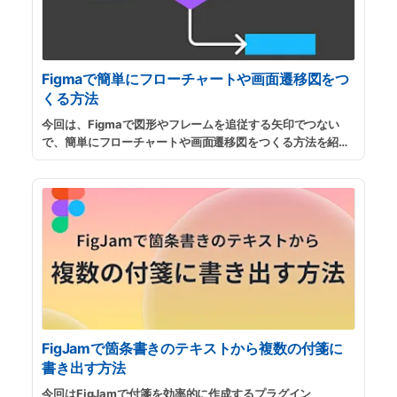
Figmaで簡単にフローチャートや画面遷移図をつ
くる方法
今回は、Figmaで図形やフレームを追従する矢印でつない
で、簡単にフローチャートや画面遷移図をつくる方法を紹介
します。サイトマップ作成やアプリケーションのUXを検討す
る際に、画面同士を矢印で繋ぐことで動線を検討したり、概
念モデルを整理するのに役立ちます。
...
続きを読む
FigJamで箇条書きのテキストから複数の付箋に
書き出す方法
今回はFigJamで付箋を効率的に作成するプラグイン