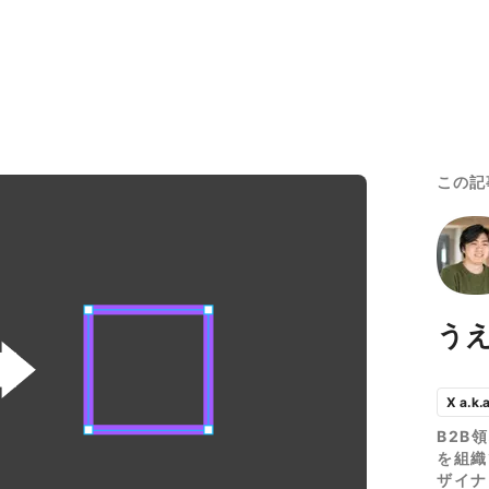
この記
う
X a.k.
B2B
を組織
ザイナ