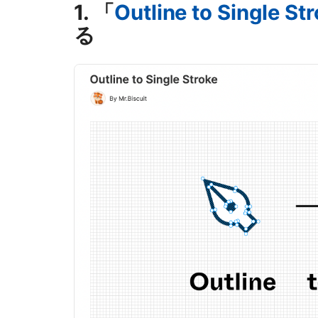
1. 「
Outline to Single St
る