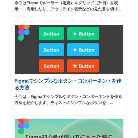
今回はFigmaでルーラー（定規）やグリッド（升目）を表
示・非表示したり、アウトライン表示などの見た目を切り替
える方法を紹介します。ガイドを作成したい場合や、誤って
ショートカットキーを押してしまって元に戻したい時などの
参考になればと思います。
...
続きを読む
Figmaでシンプルなボタン・コンポーネントを作
る方法
今回は、Figmaでシンプルなボタン・コンポーネントを作る
方法を紹介します。テキストのシンプルなボタンを、
「Component」と「Variants」と「Auto layout」を使っ
て丁寧に作成します。また、自由に使えるサンプルファイル
も用意していますので、ご活用ください。
...
続きを読む