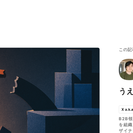
この記
う
X a.k.
B2B
を組織
ザイナ