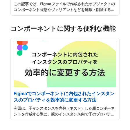
この記事では、Figmaファイルで作成されたオブジェクトの
コンポーネント状態やヴァリアントなどを解除・削除する方
法を紹介します。不要になったコンポーネントを処分した
り、間違えてコンポーネント化してしまった場合などに参考
コンポーネントに関する便利な機能
にしてください。
...
続きを読む
Figmaでコンポーネントに内包されたインスタン
スのプロパティを効率的に変更する方法
今回は、子インスタンスを内包（ネスト）した親コンポーネ
ントを作成する際に、親のインスタンス内で子のプロパティ
を効率的に設定する方法を紹介します。テキストの説明だけ
だとやや難解なので、記事内の動画もあわせて参考にしてく