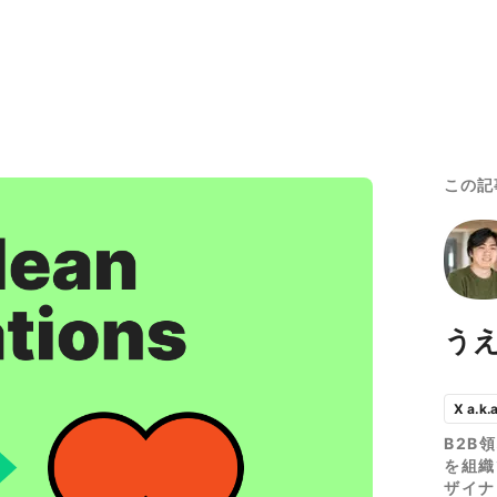
この記
う
X a.k.
B2B
を組織
ザイナ