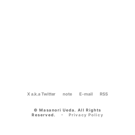
X a.k.a Twitter
note
E-mail
RSS
© Masanori Ueda. All Rights
Reserved.
・
Privacy Policy