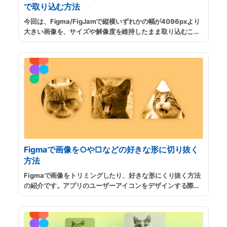
で取り込む方法
今回は、Figma/FigJamで縦横いずれかの幅が4096pxより
大きい画像を、サイズや解像度を維持したまま取り込むこと
ができるプラグイン「Insert Big Image」の使い方の紹介で
す。Webブラウザの全ページのキャプチャや、高解像度の画
像を分割せずに取り込みできます。
...
続きを読む
Figmaで画像を○や□などの好きな形に切り抜く
方法
Figmaで画像をトリミングしたり、好きな形にくり抜く方法
の紹介です。アプリのユーザーアイコンをデザインする際に
円形にくり抜いたり、WEBやスライド資料などに差し込む画
像の加工などに便利です。
...
続きを読む