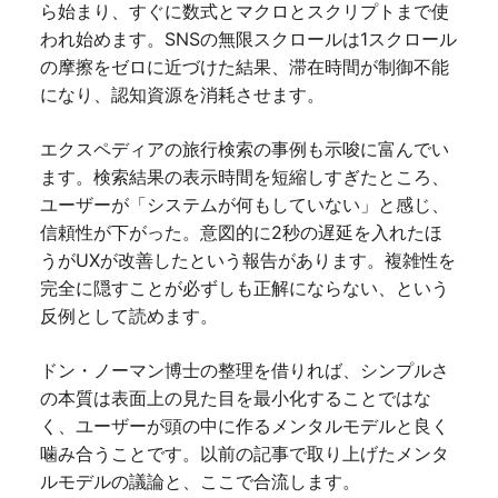
ら始まり、すぐに数式とマクロとスクリプトまで使
われ始めます。SNSの無限スクロールは1スクロール
の摩擦をゼロに近づけた結果、滞在時間が制御不能
になり、認知資源を消耗させます。
エクスペディアの旅行検索の事例も示唆に富んでい
ます。検索結果の表示時間を短縮しすぎたところ、
ユーザーが「システムが何もしていない」と感じ、
信頼性が下がった。意図的に2秒の遅延を入れたほ
うがUXが改善したという報告があります。複雑性を
完全に隠すことが必ずしも正解にならない、という
反例として読めます。
ドン・ノーマン博士の整理を借りれば、シンプルさ
の本質は表面上の見た目を最小化することではな
く、ユーザーが頭の中に作るメンタルモデルと良く
噛み合うことです。以前の記事で取り上げたメンタ
ルモデルの議論と、ここで合流します。