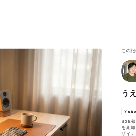
この記
う
X a.k.
B2B
を組織
ザイナ