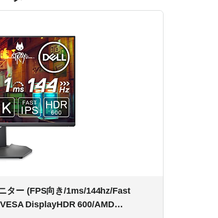
ター (FPS向き/1ms/144hz/Fast
VESA DisplayHDR 600/AMD