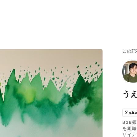
この記
う
X a.k.
B2B
を組織
ザイナ